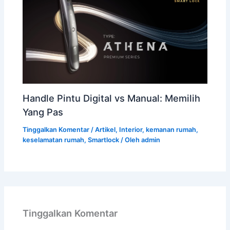
Handle Pintu Digital vs Manual: Memilih
Yang Pas
Tinggalkan Komentar
/
Artikel
,
Interior
,
kemanan rumah
,
keselamatan rumah
,
Smartlock
/ Oleh
admin
Tinggalkan Komentar