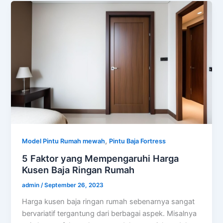
,
Model Pintu Rumah mewah
Pintu Baja Fortress
5 Faktor yang Mempengaruhi Harga
Kusen Baja Ringan Rumah
admin
/
September 26, 2023
Harga kusen baja ringan rumah sebenarnya sangat
bervariatif tergantung dari berbagai aspek. Misalnya