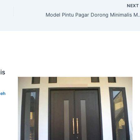
NEX
Model Pintu Pagar Doro
is
leh