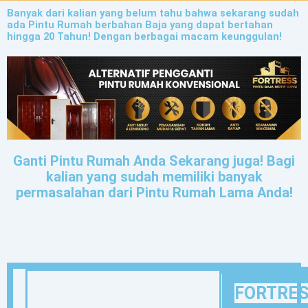
Banyak dari kalian yang belum tahu bahwa sekarang sudah
ada Pintu Rumah berbahan Baja yang dapat bertahan
hingga 20 Tahun! Dengan berbagai macam keunggulan!
Ganti Pintu Rumah Anda Sekarang juga!
Bagi
kalian yang sudah memiliki banyak
permasalahan dari Pintu Rumah Lama Anda!
FORTRESS