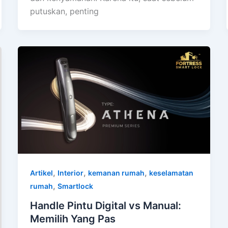
putuskan, penting
,
,
,
Artikel
Interior
kemanan rumah
keselamatan
,
rumah
Smartlock
Handle Pintu Digital vs Manual:
Memilih Yang Pas